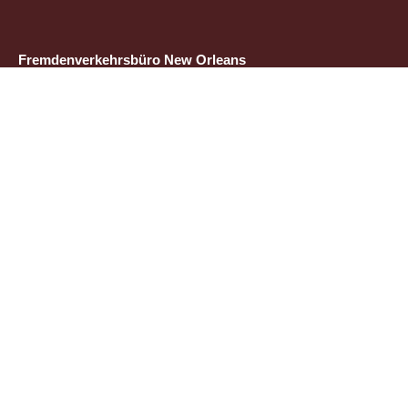
Fremdenverkehrsbüro New Orleans
c/o Wiechmann Tourism Service GmbH
Bornheimer Landwehr 33
60385 Frankfurt am Main
Tel.: +49 (0) 69 25538 0
Email: info@neworleans.de
Downloads
Social Media
New Orleans Visitors Guide
Links
Suche
Kontakt
Über uns