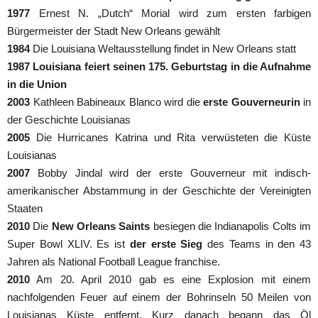
1977
Ernest N. „Dutch“ Morial wird zum ersten farbigen
Bürgermeister der Stadt New Orleans gewählt
1984
Die Louisiana Weltausstellung findet in New Orleans statt
1987
Louisiana feiert seinen 175. Geburtstag in die Aufnahme
in die Union
2003
Kathleen Babineaux Blanco wird die
erste Gouverneurin
in
der Geschichte Louisianas
2005
Die Hurricanes Katrina und Rita verwüsteten die Küste
Louisianas
2007
Bobby Jindal wird der erste Gouverneur mit indisch-
amerikanischer Abstammung in der Geschichte der Vereinigten
Staaten
2010
Die
New Orleans Saints
besiegen die Indianapolis Colts im
Super Bowl XLIV. Es ist
der erste Sieg
des Teams in den 43
Jahren als National Football League franchise.
2010
Am 20. April 2010 gab es eine Explosion mit einem
nachfolgenden Feuer auf einem der Bohrinseln 50 Meilen von
Louisianas Küste entfernt. Kurz danach begann das Öl