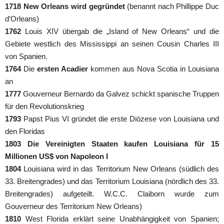
1718
New Orleans wird gegründet
(benannt nach Phillippe Duc
d’Orleans)
1762
Louis XIV übergab die „Island of New Orleans“ und die
Gebiete westlich des Mississippi an seinen Cousin Charles III
von Spanien.
1764
Die
ersten Acadier
kommen aus Nova Scotia in Louisiana
an
1777
Gouverneur Bernardo da Galvez schickt spanische Truppen
für den Revolutionskrieg
1793
Papst Pius VI gründet die erste Diözese von Louisiana und
den Floridas
1803
Die Vereinigten Staaten kaufen Louisiana für 15
Millionen US$ von Napoleon I
1804
Louisiana wird in das Territorium New Orleans (südlich des
33. Breitengrades) und das Territorium Louisiana (nördlich des 33.
Breitengrades) aufgeteilt. W.C.C. Claiborn wurde zum
Gouverneur des Territorium New Orleans)
1810
West Florida erklärt seine Unabhängigkeit von Spanien;