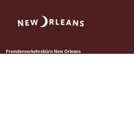
Fremdenverkehrsbüro New Orleans
c/o Wiechmann Tourism Service GmbH
Bornheimer Landwehr 33
60385 Frankfurt am Main
Tel.: +49 (0) 69 25538 0
Email: info@neworleans.de
Downloads
Social Media
New Orleans Visitors Guide